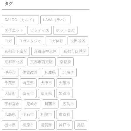
タグ
CALDO（カルド）
LAVA（ラバ）
ダイエット
ピラティス
ホットヨガ
ヨガ
ヨガスタジオ
ヨガ体験
世田谷区
京都市下京区
京都市中京区
京都市伏見区
京都市北区
京都市西京区
京都府
伊丹市
体質改善
兵庫県
北海道
千葉県
埼玉県
大津市
大阪市
大阪府
奈良市
奈良県
姫路市
宇都宮市
尼崎市
川西市
広島市
広島県
明石市
札幌市
東京都
栃木県
橿原市
滋賀県
神戸市
美肌