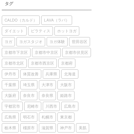
タグ
CALDO（カルド）
LAVA（ラバ）
ダイエット
ピラティス
ホットヨガ
ヨガ
ヨガスタジオ
ヨガ体験
世田谷区
京都市下京区
京都市中京区
京都市伏見区
京都市北区
京都市西京区
京都府
伊丹市
体質改善
兵庫県
北海道
千葉県
埼玉県
大津市
大阪市
大阪府
奈良市
奈良県
姫路市
宇都宮市
尼崎市
川西市
広島市
広島県
明石市
札幌市
東京都
栃木県
橿原市
滋賀県
神戸市
美肌