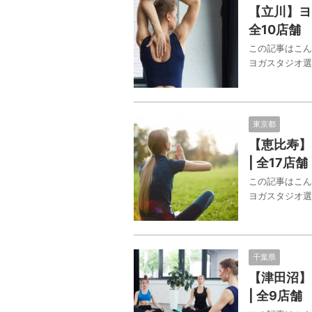
【立川】ヨ
全10店舗
この記事はこん
ヨガスタジオ選
東京都
【恵比寿】
| 全17店舗
この記事はこん
ヨガスタジオ選
千葉県
【津田沼】
| 全9店舗