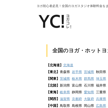
ヨガ初心者必見！全国のヨガスタジオ体験料金を
全国のヨガ・ホットヨ
【北海道】
北海道
【東北】
青森県
岩手県
宮城県
秋田県 
【関東
】
茨城県
栃木県
群馬県
埼玉県
【北陸
】
新潟県 富山県 石川県 福井県
【東海】
岐阜県
静岡県
愛知県
三重県
【関西】
滋賀県
京都府
大阪府
兵庫県
【中国】
鳥取県 島根県 岡山県
広島県