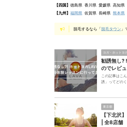
【四国】
徳島県 香川県 愛媛県 高知県
【九州】
福岡県
佐賀県 長崎県
熊本県
脱毛するなら「
脱毛タウン
」
ヨガ・ホットヨ
勧誘無し? 
のでレビュ
この記事はこん
誘」ってどのくら
東京都
【下北沢】
| 全8店舗