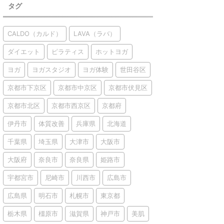
タグ
CALDO（カルド）
LAVA（ラバ）
ダイエット
ピラティス
ホットヨガ
ヨガ
ヨガスタジオ
ヨガ体験
世田谷区
京都市下京区
京都市中京区
京都市伏見区
京都市北区
京都市西京区
京都府
伊丹市
体質改善
兵庫県
北海道
千葉県
埼玉県
大津市
大阪市
大阪府
奈良市
奈良県
姫路市
宇都宮市
尼崎市
川西市
広島市
広島県
明石市
札幌市
東京都
栃木県
橿原市
滋賀県
神戸市
美肌