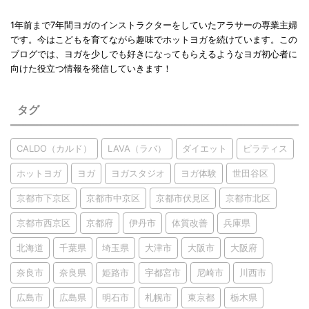
1年前まで7年間ヨガのインストラクターをしていたアラサーの専業主婦
です。今はこどもを育てながら趣味でホットヨガを続けています。この
ブログでは、ヨガを少しでも好きになってもらえるようなヨガ初心者に
向けた役立つ情報を発信していきます！
タグ
CALDO（カルド）
LAVA（ラバ）
ダイエット
ピラティス
ホットヨガ
ヨガ
ヨガスタジオ
ヨガ体験
世田谷区
京都市下京区
京都市中京区
京都市伏見区
京都市北区
京都市西京区
京都府
伊丹市
体質改善
兵庫県
北海道
千葉県
埼玉県
大津市
大阪市
大阪府
奈良市
奈良県
姫路市
宇都宮市
尼崎市
川西市
広島市
広島県
明石市
札幌市
東京都
栃木県